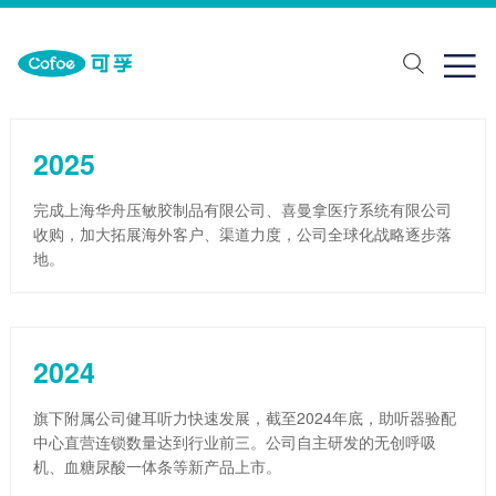
关于我们
一站式解决方案
加入我们

于我们
康监测
会招聘
下品牌
复辅具
园招聘
2025
展历程
吸支持
完成上海华舟压敏胶制品有限公司、喜曼拿医疗系统有限公司
收购，加大拓展海外客户、渠道力度，公司全球化战略逐步落
业荣誉
医理疗
地。
疗护理
力解决方案
2024
旗下附属公司健耳听力快速发展，截至2024年底，助听器验配
中心直营连锁数量达到行业前三。公司自主研发的无创呼吸
机、血糖尿酸一体条等新产品上市。