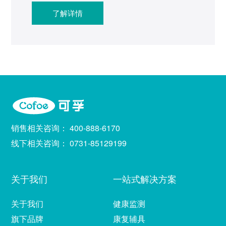
了解详情
3、协助上级主管完成与财务相关的管理和决
策，达成团队目标；
4、积极参与会计准则和税务法规的学习和研
究，提高对财税领域的专业能力；
5、参与公司内部审计、外部审计和验收等相
关工作，并耐心积极地解答相关问题。
销售相关咨询：
400-888-6170
线下相关咨询：
0731-85129199
关于我们
一站式解决方案
关于我们
健康监测
旗下品牌
康复辅具