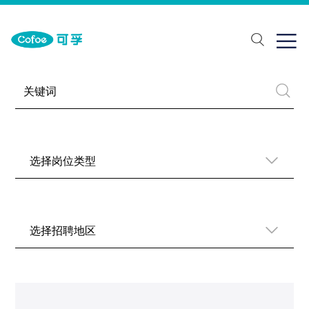
关于我们
一站式解决方案
加入我们

于我们
康监测
会招聘
下品牌
复辅具
园招聘
展历程
吸支持
业荣誉
医理疗
选择岗位类型
疗护理
力解决方案
选择招聘地区