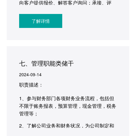
向客户提供报价、解答客户询问；承接、评
审、下达客户的订单；
了解详情
3、配合客户完成订单的出货安排，跟进催收
客户货款；
4、售后服务：受理、记录、下达并回复客户
投诉；执行客户满意度调查，并努力提高客户
满意度。
七、管理职能类储干
2024-09-14
职责描述：
1、参与财务部门各项财务业务流程，包括但
不限于账务报表，预算管理，现金管理，税务
管理等；
2、了解公司业务和财务状况，为公司制定和
优化财务战略提供支持；